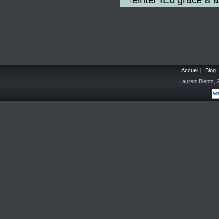
feinter IE6 grâce à 
Accueil
|
Blog
|
Laurent Bientz,