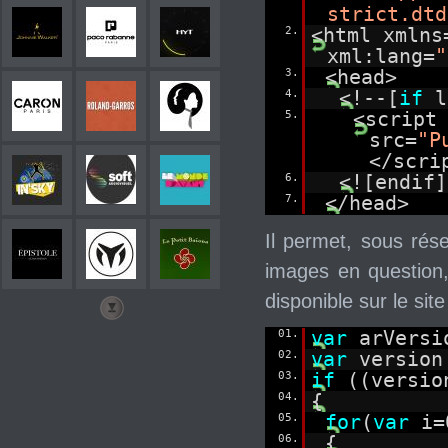
strict.dtd
2.
<html xmlns
xml:lang=
"
3.
<head>
4.
<!--[
if
l
5.
<script
src=
"P
</scri
6.
<![endif]
7.
</head>
Il permet, sous rése
images en question,
disponible sur le sit
01.
var
arVersi
02.
var
version
03.
if
((versio
04.
{
05.
for
(
var
i=
06.
{