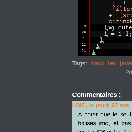
";"
+
"filte
+
"(sr
sizing
19.
img.out
20.
i = i-1
21.
}
22.
}
23.
}
Tags:
hack
,
ie6
,
java
Po
Commentaires :
LBIE, le jeudi 07 mai
A noter que le seul
balises img, et pas