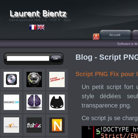
Accueil
Software is lik
Blog - Script PN
Script PNG Fix pour 
Un petit script fort
style dédiées se
transparence png.
Ce script js se charge
1.
<!DOCTYPE 
Strict//EN