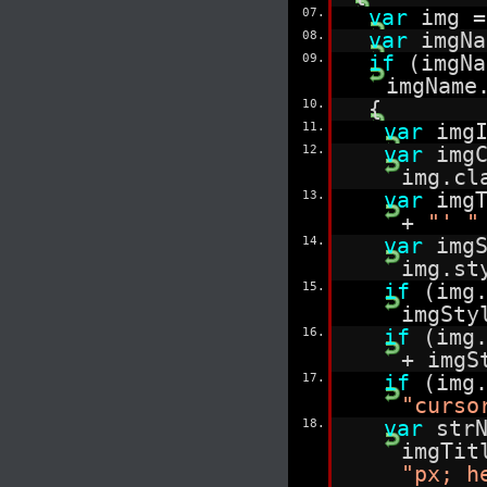
07.
var
img =
08.
var
imgNa
09.
if
(imgNa
imgName
10.
{
11.
var
img
12.
var
img
img.cl
13.
var
img
+
"' "
14.
var
img
img.st
15.
if
(img
imgSty
16.
if
(img
+ imgS
17.
if
(img
"curso
18.
var
str
imgTi
"px; h